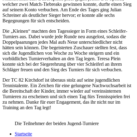
welcher zwei Match-Tiebreaks gewinnen konnte, durfte einen Sieg
auf seinem Konto verbuchen. Am Ende des Tages ging Julian
Schreiner als deutlicher Sieger hervor; er konnte alle sechs
Begegnungen für sich entscheiden.
Die „Kleinen“ machten den Tagessieger in Form eines Schleifer-
Turniers aus. Dabei wurde jede Runde neu ausgelost, sodass die
Doppelpaarungen jedes Mal aufs Neue unterschiedlicher nicht
hätten sein können. Die begeisterten Zuschauer stellten fest, dass
sich die Jugendlichen von Woche zu Woche steigern und ein
vorbildliches Turnierverhalten an den Tag legen. Teresa Plein
konnte sich bei der Siegerehrung über vier Schleiferl an ihrem
Schläger freuen und den Sieg des Turniers für sich verbuchen.
Der TC 82 Kirchdorf ist überaus stolz auf seine jugendlichen
Tennistalente. Ein Zeichen für eine gelungene Nachwuchsarbeit ist
die Bereitschaft der Kinder, immer wieder auf vereinsinternen
Turnieren zu erscheinen und sich einen Tag fürs Tennisspielen frei
zu nehmen. Danke für euer Engagement, das ihr nicht nur im
Training an den Tag legt!
Die Teilnehmer der beiden Jugend-Turniere
Startseite