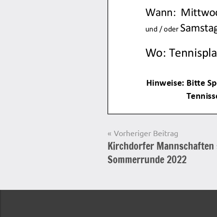
Beitragsnavigation
Vorheriger Beitrag
Kirchdorfer Mannschaften s
Startseite
Sommerrunde 2022