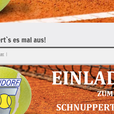
t`s es mal aus!
ter