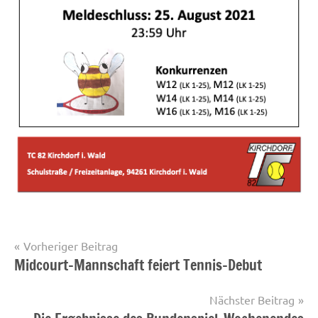
Beitragsnavigation
Vorheriger Beitrag
Midcourt-Mannschaft feiert Tennis-Debut
Startseite
Nächster Beitrag