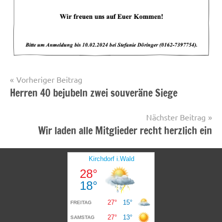
Beitragsnavigation
Vorheriger Beitrag
Herren 40 bejubeln zwei souveräne Siege
Startseite
Nächster Beitrag
Wir laden alle Mitglieder recht herzlich ein