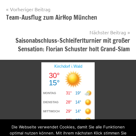
Beitragsnavigation
Vorheriger Beitrag
Team-Ausflug zum AirHop München
Startseite
Nächster Beitrag
Saisonabschluss-Schleiferlturnier mit großer
Sensation: Florian Schuster holt Grand-Slam
Die Webseite verwendet Cookies, damit Sie alle Funktionen
optimal nutzen können. Mit ihrem nächsten Klick stimmen Sie