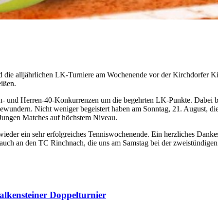
nd die alljährlichen LK-Turniere am Wochenende vor der Kirchdorfer K
eißen.
en- und Herren-40-Konkurrenzen um die begehrten LK-Punkte. Dabei 
bewundern. Nicht weniger begeistert haben am Sonntag, 21. August, d
 Jungen Matches auf höchstem Niveau.
er wieder ein sehr erfolgreiches Tenniswochenende. Ein herzliches Dan
tt auch an den TC Rinchnach, die uns am Samstag bei der zweistündige
alkensteiner Doppelturnier