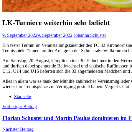
LK-Turniere weiterhin sehr beliebt
9. September 2022
9. September 2022
Johanna Schuster
Ein fester Termin im Veranstaltungskalender des TC 82 Kirchdorf si
Tennisspieler*innen auf der Anlage in der Schulstraße willkommen h
Am Samstag, 20. August, kämpften circa 30 Teilnehmer in den Herr
und durften dabei spannende Ballwechsel und taktische Raffinessen 
U12, U14 und U16 lieferten sich die 33 angemeldeten Mädchen und
Alles in allem war es dank der Mithilfe zahlreicher Vereinsmitglied
wieder ihre Tennisplätze zur Verfügung gestellt haben. Vergelt´s Go
Startseite
Beitragsnavigation
Vorheriger Beitrag
Florian Schuster und Martin Paulus dominieren im F
Nächster Beitrag