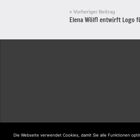
Beitragsnavigation
Vorheriger Beitrag
Elena Wölfl entwirft Logo 
Startseite
Die Webseite verwendet Cookies, damit Sie alle Funktionen opti