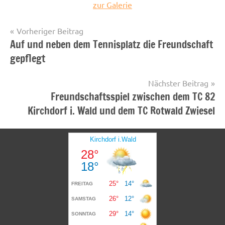
zur Galerie
Beitragsnavigation
Vorheriger Beitrag
Auf und neben dem Tennisplatz die Freundschaft
Startseite
gepflegt
Nächster Beitrag
Freundschaftsspiel zwischen dem TC 82
Kirchdorf i. Wald und dem TC Rotwald Zwiesel