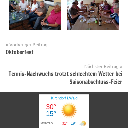
Beitragsnavigation
Vorheriger Beitrag
Oktoberfest
Startseite
Nächster Beitrag
Tennis-Nachwuchs trotzt schlechtem Wetter bei
Saisonabschluss-Feier