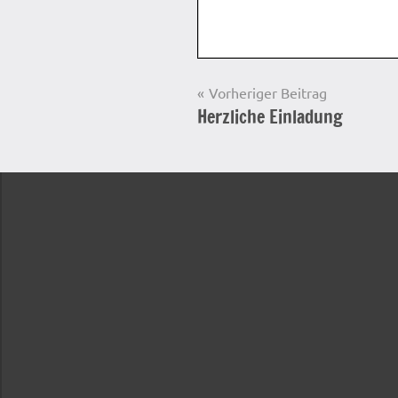
Beitragsnavigation
Vorheriger Beitrag
Herzliche Einladung
Startseite