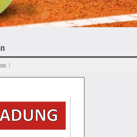
en
ter