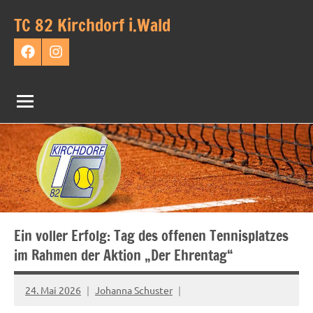
Zum
TC 82 Kirchdorf i.Wald
Inhalt
Tennis
springen
Verein
Facebook
Instagram
Kirchdorf
im
Wald
Ein voller Erfolg: Tag des offenen Tennisplatzes
im Rahmen der Aktion „Der Ehrentag“
24. Mai 2026
Johanna Schuster