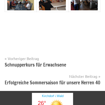
Beitragsnavigation
Vorheriger Beitrag
Schnupperkurs für Erwachsene
Startseite
Nächster Beitrag
Erfolgreiche Sommersaison für unsere Herren 40