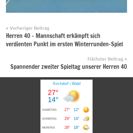
Beitragsnavigation
Vorheriger Beitrag
Startseite
Herren 40 – Mannschaft erkämpft sich
verdienten Punkt im ersten Winterrunden-Spiel
Nächster Beitrag
Spannender zweiter Spieltag unserer Herren 40