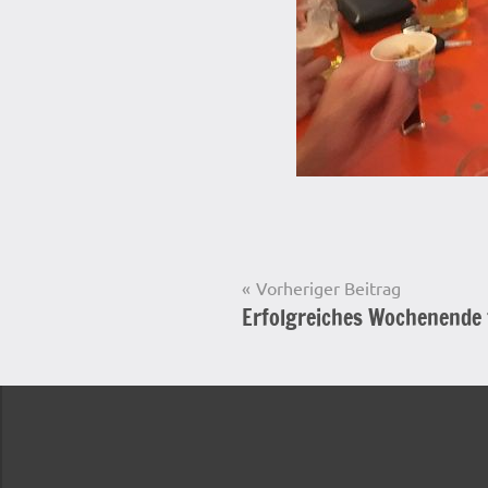
Beitragsnavigation
Vorheriger Beitrag
Erfolgreiches Wochenende 
Startseite