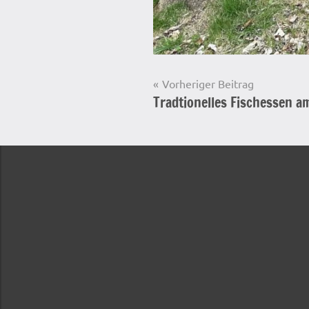
Beitragsnavigation
Vorheriger Beitrag
Tradtionelles Fischessen 
Startseite