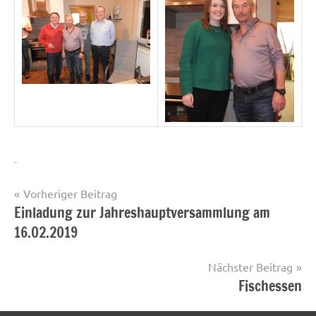
Beitragsnavigation
Vorheriger Beitrag
Einladung zur Jahreshauptversammlung am
Startseite
16.02.2019
Nächster Beitrag
Fischessen